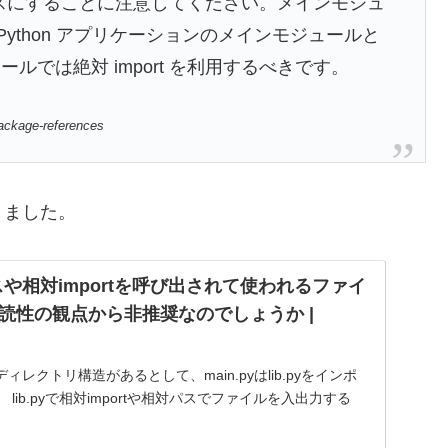
ベースにすることに注意してください。メインモジュ
ython アプリケーションのメインモジュールと
では絶対 import を利用するべきです。
-package-references
なりました。
パスや相対importを呼び出されて使われるファイ
読性の観点から非推奨なのでしょうか |
レクトリ構造があるとして、main.pyはlib.pyをインポ
lib.pyで相対importや相対パスでファイルを入出力する