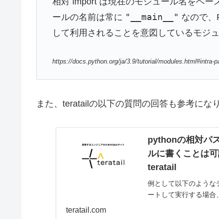
相対 import は現在のモジュール名を
"__main__"
ールの名前は常に
なので、P
して利用されることを意図しているモジュール
https://docs.python.org/ja/3.9/tutorial/modules.html#intra
また、teratailの以下の質問の回答も参考に
pythonの相対
ルに書くことは可
teratail
例として以下のようなディ
ートして実行する場合、 
と、main.pyから見た
teratail.com