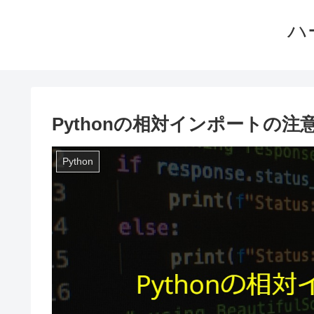
ハ
Pythonの相対インポートの注
Python