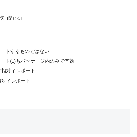
次
ポートするものではない
ト(..)もパッケージ内のみで有効
て相対インポート
相対インポート